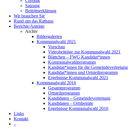
Chronik
Satzung
Beitrittserklärung
Wir brauchen Sie
Rund um das Rathaus
Berichte/Anträge
Archiv
Bildergalerien
Kommunalwahl 2021
Vorschau
Videobeiträge zur Kommunalwahl 2021
Blättchen – FWG Kandidat*innen
Kommunalwahlprogramm
Kandidat*innen für die Gemeindevertretung
Kandidat*innen und Ortsteilprogramm
Ergebnisse Kommunalwahl 2021
Kommunalwahl 2016
Gesamtprogramm
Ortsteilprogramm
Kandidaten – Gemeindevertretung
Kandidaten – Ortsbeiräte
Ergebnisse Kommunalwahl 2016
Links
Kontakt
–