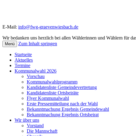
E-Mail:
info@fwg-graevenwiesbach.de
Wir bedanken uns herzlich bei allen Wählerinnen und Wählern für das
Zum Inhalt springen
Menü
Startseite
Aktuelles
Termine
Kommunalwahl 2026
Vorschau
Kommunalwahlprogramm
Kandidatenliste Gemeindevertretung
Kandidatenliste Ortsbeiräte
Flyer Kommunalwahl
Erste Pressemitteilung nach der Wahl
Bekanntmachung Ergebnis Gemeindewahl
Bekanntmachung Ergebnis Ortsbeirat
Wir über uns
Vorstand
Die Mannschaft