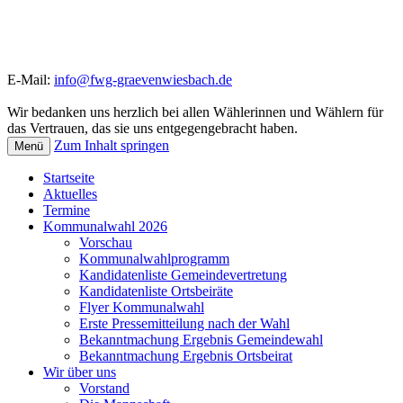
E-Mail:
info@fwg-graevenwiesbach.de
Wir bedanken uns herzlich bei allen Wählerinnen und Wählern für
das Vertrauen, das sie uns entgegengebracht haben.
Zum Inhalt springen
Menü
Startseite
Aktuelles
Termine
Kommunalwahl 2026
Vorschau
Kommunalwahlprogramm
Kandidatenliste Gemeindevertretung
Kandidatenliste Ortsbeiräte
Flyer Kommunalwahl
Erste Pressemitteilung nach der Wahl
Bekanntmachung Ergebnis Gemeindewahl
Bekanntmachung Ergebnis Ortsbeirat
Wir über uns
Vorstand